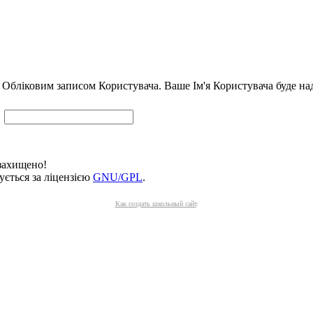
м Обліковим записом Користувача. Ваше Ім'я Користувача буде над
 захищено!
ується за ліцензією
GNU/GPL
.
Как создать школьный сайт
.