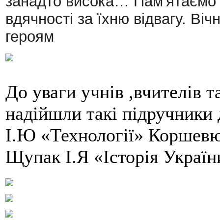
занадто висока… Пам'ятаємо Г
вдячності за їхню відвагу. Ві
героям
До уваги учнів ,вчителів та
надійшли такі підручники 
І.Ю «Технології» Коршевю
Щупак І.Я «Історія України