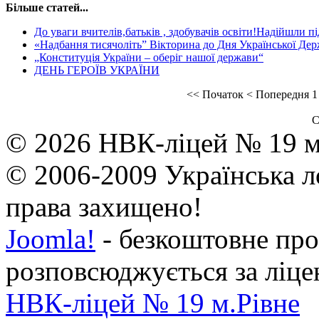
Більше статей...
До уваги вчителів,батьків , здобувачів освіти!Надійшли п
«Надбання тисячоліть” Вікторина до Дня Української Дер
„Конституція України – оберіг нашої держави“
ДЕНЬ ГЕРОЇВ УКРАЇНИ
<<
Початок
<
Попередня
1
С
© 2026 НВК-ліцей № 19 м.
© 2006-2009 Українська л
права захищено!
Joomla!
- безкоштовне про
розповсюджується за ліц
НВК-ліцей № 19 м.Рівне