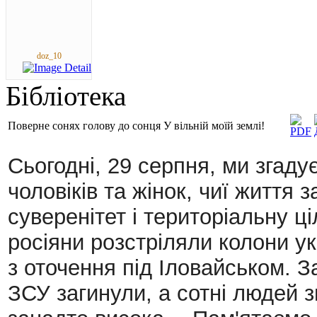
doz_10
Бібліотека
Поверне сонях голову до сонця У вільній моїй землі!
Сьогодні, 29 серпня, ми згаду
чоловіків та жінок, чиї життя
суверенітет і територіальну ці
росіяни розстріляли колони ук
з оточення під Іловайськом. З
ЗСУ загинули, а сотні людей з