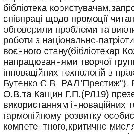
бібліотека користувачам,запр
співпраці щодо промоції чита
обговорили проблеми та викл
роботи з національно-патріот
воєнного стану(бібліотекар Ко
напрацюваннями творчої груп
інноваційних технологій в прак
Бутенко С.В. РАЛ"Престиж").
О.В.та Кащин Г.П.(РЛ19) през
використанням інноваційних т
гармонійному розвитку особи
компетентного,критично мисл