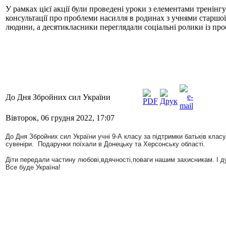
У рамках цієї акції були проведені уроки з елементами тренінгу
консультації про проблеми насилля в родинах з учнями старшої
людини, а десятикласники переглядали соціальні ролики із про
До Дня Збройних сил України
Вівторок, 06 грудня 2022, 17:07
До Дня Збройних сил України учні 9-А класу за підтримки батьків кла
сувеніри. Подарунки поїхали в Донецьку та Херсонську області.
Діти передали частину любові,вдячності,поваги нашим захисникам. І д
Все буде Україна!