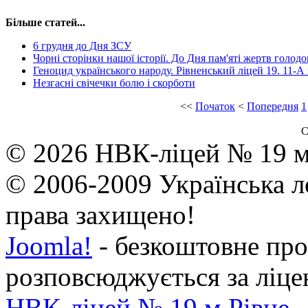
Більше статей...
6 грудня до Дня ЗСУ
Чорні сторінки нашої історії. До Дня пам'яті жертв голодо
Геноцид українського народу. Рівненський ліцей 19. 11-А 
Незгасні свічечки болю і скорботи
<<
Початок
<
Попередня
1
С
© 2026 НВК-ліцей № 19 м.
© 2006-2009 Українська л
права захищено!
Joomla!
- безкоштовне про
розповсюджується за ліц
НВК-ліцей № 19 м.Рівне