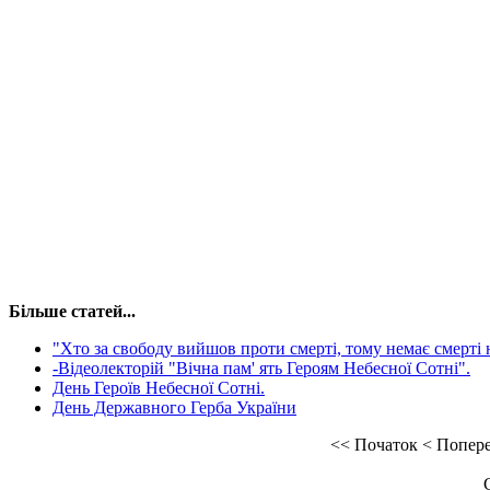
Більше статей...
"Хто за свободу вийшов проти смерті, тому немає смерті на
-Відеолекторій "Вічна пам' ять Героям Небесної Сотні".
День Героїв Небесної Сотні.
День Державного Герба України
<<
Початок
<
Попер