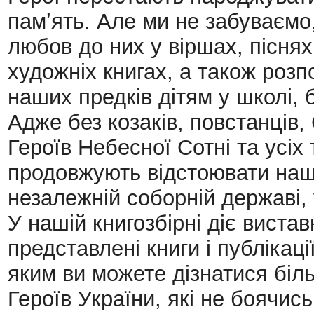
памʼять. Але ми не забуваємо
любов до них у віршах, пісня
художніх книгах, а також розп
наших предків дітям у школі, б
Адже без козаків, повстанців, 
Героїв Небесної Сотні та усіх т
продовжують відстоювати наше
незалежній соборній державі, у
У нашій книгозбірні діє вистав
представлені книги і публікаці
яким ви можете дізнатися біл
Героїв України, які не боячись