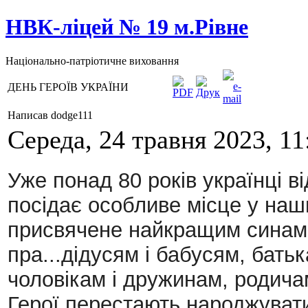
НВК-ліцей № 19 м.Рівне
Національно-патріотичне виховання
ДЕНЬ ГЕРОЇВ УКРАЇНИ
Написав dodge111
Середа, 24 травня 2023, 11
Уже понад 80 років українці в
посідає особливе місце у наш
присвячене найкращим синам 
пра...дідусям і бабусям, бать
чоловікам і дружинам, родичам
Герої перестають народжувати