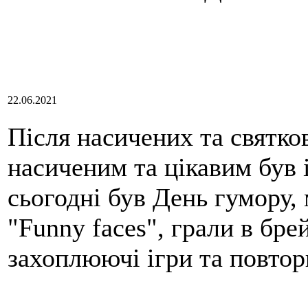
22.06.2021
Після насичених та святко
насиченим та цікавим був і
сьогодні був День гумору,
"Funny faces", грали в брей
захоплюючі ігри та повтор