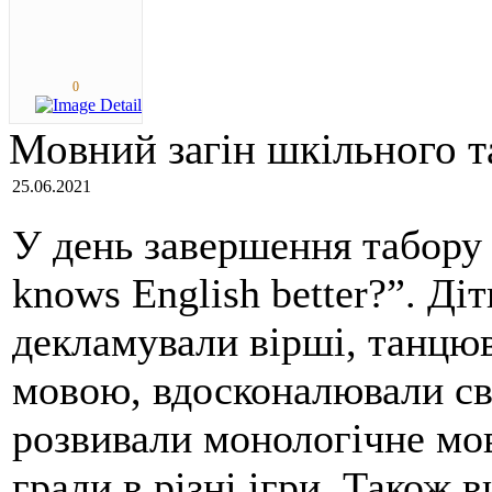
0
Мовний загін шкільного т
25.06.2021
У день завершення табору
knows English better?”. Діт
декламували вірші, танцюв
мовою, вдосконалювали св
розвивали монологічне мо
грали в різні ігри. Також 