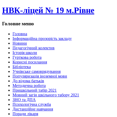
НВК-ліцей № 19 м.Рівне
Головне меню
Головна
Інформаційна прозорість закладу
Новини
Педагогічний колектив
Історія школи
Гурткова робота
Корисні посилання
Бібліотека
Учнівське самоврядування
Популяризація іноземної мови
До відома батьків
Методична робота
Пришкільний табір 2021
Мовний загін шкільного табору 2021
ЗНО та ДПА
Психологічна служба
Дистанційне навчання
Поради лікаря