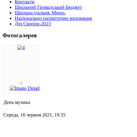
Контакти
Шкільний Громадський Бюджет
Шкільна їдальня. Меню.
Національно-патріотичне виховання
Дні Європи-2023
Фотогалерея
4
День музики
Середа, 16 червня 2021, 19:35